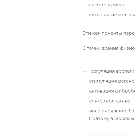
факторы роста;
сигнальные молеку
Эти компоненты перед
С точки зрения физио
регуляция воспали
стимуляция регене
активация фибробл
синтез коллагена;
восстановление ба
Поэтому экзосомы 