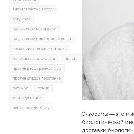
антивозрастной уход
готу кола
для жирной кожи лица
для жирной проблемной кожи
косметика для жирной кожи
мадекассовая кислота
пилинг
против расширенных пор
против следов посстакне
ретинол
тоник
тоник для лица
центелла азиатская
Экзосомы — это ми
биологической инф
доставки биологиче