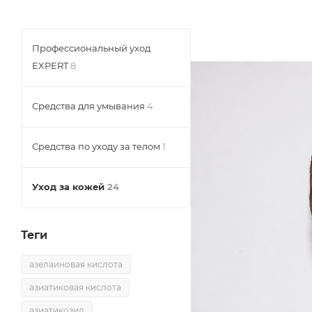
Профессиональный уход
EXPERT
8
Средства для умывания
4
Средства по уходу за телом
1
Уход за кожей
24
Теги
азелаиновая кислота
азиатиковая кислота
азиатикозид