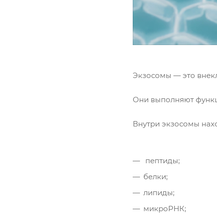
Экзосомы — это внек
Они выполняют функ
Внутри экзосомы нах
пептиды;
белки;
липиды;
микроРНК;