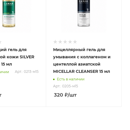
й гель для
Мицеллярный гель для
ой кожи SILVER
умывания с коллагеном и
15 мл
центеллой азиатской
MICELLAR CLEANSER 15 мл
Арт.: 0213-м15
личии
Есть в наличии
Арт.: 0205-м15
т
320
₽
/шт