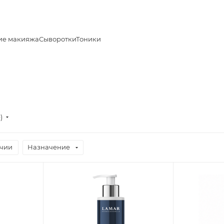
ие макияжа
Сыворотки
Тоники
е)
ичии
Назначение