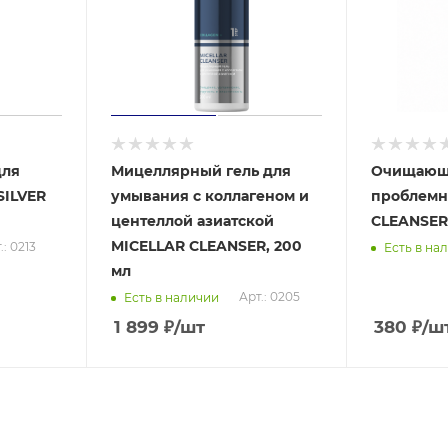
для
Мицеллярный гель для
Очищающи
SILVER
умывания с коллагеном и
проблемн
центеллой азиатской
CLEANSER 
MICELLAR CLEANSER, 200
.: 0213
Есть в на
мл
Арт.: 0205
Есть в наличии
1 899
₽
/шт
380
₽
/ш