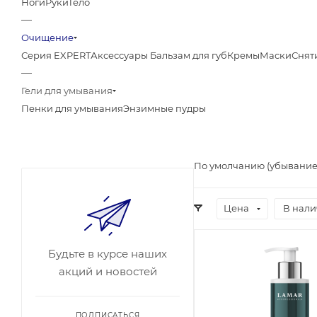
Ноги
Руки
Тело
—
Очищение
Серия EXPERT
Аксессуары
Бальзам для губ
Кремы
Маски
Снят
—
Гели для умывания
Пенки для умывания
Энзимные пудры
По умолчанию (убывани
Цена
В нал
Будьте в курсе наших
акций и новостей
ПОДПИСАТЬСЯ