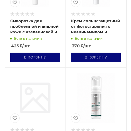
Сыворотка для
Крем солнцезащитный
проблемной и жирной
от фотостарения c
кожи с азелаиновой и
ниацинамидом и
салициловой
витамином Е SUN
Есть в наличии
Есть в наличии
кислотами CLEAR FACE
PROTECTION SPF 50 +
425
₽
/шт
370
₽
/шт
10 мл
10 мл
В КОРЗИНУ
В КОРЗИНУ