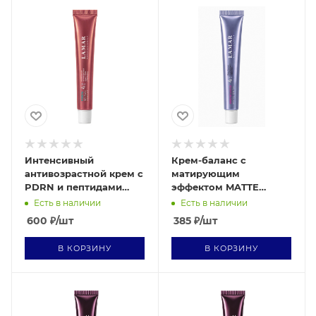
Интенсивный
Крем-баланс с
антивозрастной крем с
матирующим
PDRN и пептидами
эффектом MATTE
RENEWAL COMPLEX, 10
FINISH, 10 мл
Есть в наличии
Есть в наличии
мл
600
₽
/шт
385
₽
/шт
В КОРЗИНУ
В КОРЗИНУ