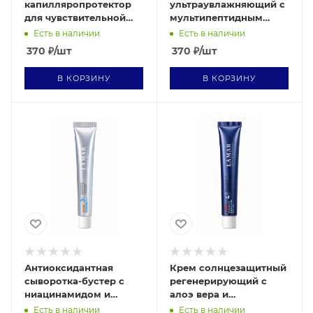
капилляропротектор
ультраувлажняющий с
для чувствительной
мультипептидным
кожи STOP REDNESS 10
комплексом и
Есть в наличии
Есть в наличии
мл
сфинголипидами LIFT
370
₽
/шт
370
₽
/шт
ACTIVE 10 мл
В КОРЗИНУ
В КОРЗИНУ
Антиоксидантная
Крем солнцезащитный
сыворотка-бустер с
регенерирующий с
ниацинамидом и
алоэ вера и
витамином С BOOSTER
пантенолом SUN MULTI
Есть в наличии
Есть в наличии