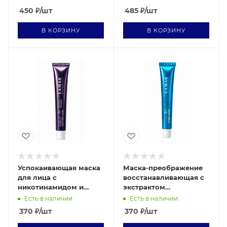
C+ 10 мл
PROTECTOR SPF 70 +, 10
450
₽
/шт
485
₽
/шт
мл
В КОРЗИНУ
В КОРЗИНУ
Успокаивающая маска
Маска-преображение
для лица с
восстанавливающая с
никотинамидом и
экстрактом
троксерутином
гамамелиса MAGIC
Есть в наличии
Есть в наличии
REDNESS CONTROL
MASK 10 мл
370
₽
/шт
370
₽
/шт
MASK 10 мл