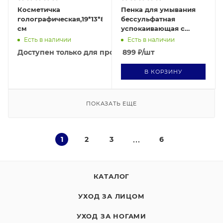
Косметичка
Пенка для умывания
голографическая,19*13*8
бессульфатная
см
успокаивающая с
экстрактом
Есть в наличии
Есть в наличии
гамамелиса MILD
Доступен только для профессионалов
899
₽
/шт
CLEANSING FOAM, 60
мл
В КОРЗИНУ
ПОКАЗАТЬ ЕЩЕ
1
2
3
6
КАТАЛОГ
УХОД ЗА ЛИЦОМ
УХОД ЗА НОГАМИ