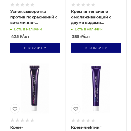
Успок.сыворотка
Крем интенсивно
против покраснений с
омолаживающий с
витаминно-
двумя видами
кислот.компл. и
гиалуроновой кислоты
Есть в наличии
Есть в наличии
троксерутином ANTI-
MEZO EFFECT 10 мл
425
₽
/шт
385
₽
/шт
REDNESS SERUM 10мл
В КОРЗИНУ
В КОРЗИНУ
Крем-
Крем-лифтинг