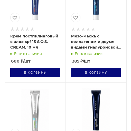
Крем постпилинговый
Мезо-маска с
с алоэ spf 15 S.O.S.
коллагеном и двумя
CREAM, 10 мл
видами гиалуроновой
кислоты MEZO MASK 10
Есть в наличии
Есть в наличии
мл
600
₽
/шт
385
₽
/шт
В КОРЗИНУ
В КОРЗИНУ