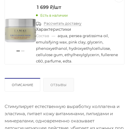
1 699
₽
/шт
Есть в наличии
Рассчитать доставку
Характеристики
Состав
—
aqua, persea gratissima oil,
emulsifying wax, pink clay, glycerin,
phenoxyethanol, hydroxyethylcellulose,
cellulose gum, ethylhexylglycerin, fullerene
c60, parfume, edta.
ОПИСАНИЕ
ОТЗЫВЫ
Стимулирует естественную выработку коллагена и
эластина, питает кожу витаминами, липидами и
минералами, одновременно оказывает
детоксицирующее действие, убирает из кожных пор